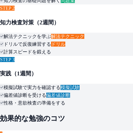
知力検査の基礎問題を解く
問題集
STEP 2
知力検査対策（2週間）
解法テクニックを学ぶ
解法テクニック
ドリルで反復練習する
ドリル
計算スピードを鍛える
STEP 3
実践（1週間）
模擬試験で実力を確認する
模擬試験
偏差値診断を受ける
偏差値診断
性格・意欲検査の準備をする
効果的な勉強のコツ