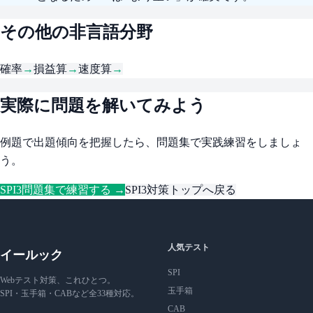
その他の非言語分野
確率
→
損益算
→
速度算
→
実際に問題を解いてみよう
例題で出題傾向を把握したら、問題集で実践練習をしましょ
う。
SPI3問題集で練習する →
SPI3対策トップへ戻る
人気テスト
イールック
SPI
Webテスト対策、これひとつ。
玉手箱
SPI・玉手箱・CABなど全33種対応。
CAB