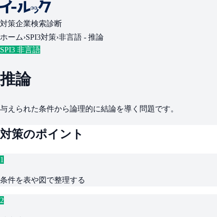
対策
企業検索
診断
ホーム
›
SPI3対策
›
非言語 -
推論
SPI3 非言語
推論
与えられた条件から論理的に結論を導く問題です。
対策のポイント
1
条件を表や図で整理する
2