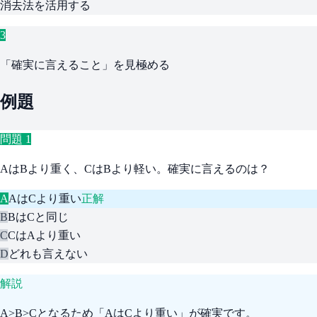
消去法を活用する
3
「確実に言えること」を見極める
例題
問題
1
AはBより重く、CはBより軽い。確実に言えるのは？
A
AはCより重い
正解
B
BはCと同じ
C
CはAより重い
D
どれも言えない
解説
A>B>Cとなるため「AはCより重い」が確実です。