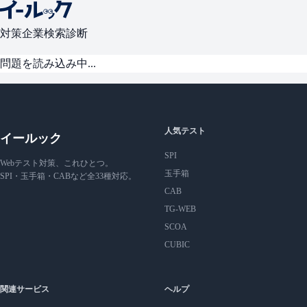
対策
企業検索
診断
問題を読み込み中...
人気テスト
イールック
SPI
Webテスト対策、これひとつ。
玉手箱
SPI・玉手箱・CABなど全33種対応。
CAB
TG-WEB
SCOA
CUBIC
関連サービス
ヘルプ