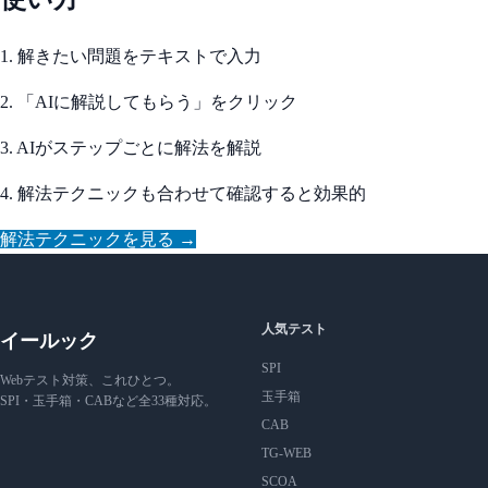
1. 解きたい問題をテキストで入力
2. 「AIに解説してもらう」をクリック
3. AIがステップごとに解法を解説
4. 解法テクニックも合わせて確認すると効果的
解法テクニックを見る →
人気テスト
イールック
SPI
Webテスト対策、これひとつ。
玉手箱
SPI・玉手箱・CABなど全33種対応。
CAB
TG-WEB
SCOA