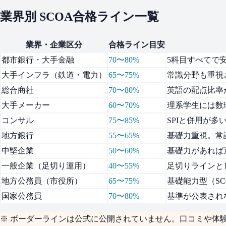
業界別 SCOA合格ライン一覧
業界・企業区分
合格ライン目安
都市銀行・大手金融
70〜80%
5科目すべてで
大手インフラ（鉄道・電力）
65〜75%
常識分野も重視
総合商社
70〜80%
英語の配点比率
大手メーカー
60〜70%
理系学生には数
コンサル
75〜85%
SPIと併用が多
地方銀行
55〜65%
基礎力重視。常
中堅企業
50〜60%
基礎力があれば
一般企業（足切り運用）
40〜55%
足切りラインと
地方公務員（市役所）
65〜75%
基礎能力型（S
国家公務員
70〜80%
基準が公表され
※ ボーダーラインは公式に公開されていません。口コミや体