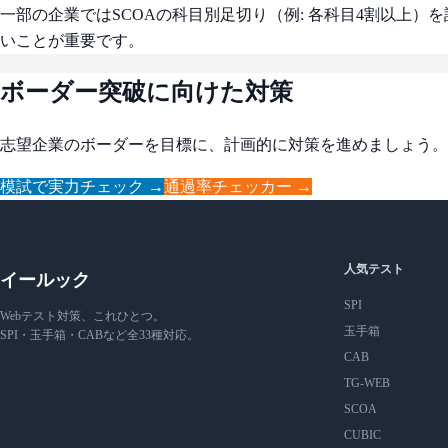
一部の企業ではSCOAの科目別足切り（例: 各科目4割以上
いことが重要です。
ボーダー突破に向けた対策
志望企業のボーダーを目標に、計画的に対策を進めましょう。
模試で実力チェック →
通過率チェッカー →
人気テスト
イールック
SPI
Webテスト対策、これひとつ。
玉手箱
SPI・玉手箱・CABなど全33種対応。
CAB
TG-WEB
SCOA
CUBIC