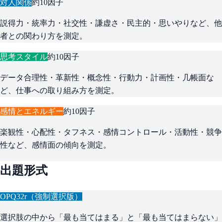
対人関係
約10因子
説得力・統率力・社交性・謙虚さ・民主的・思いやりなど、他
者との関わり方を測定。
思考スタイル
約10因子
データ合理性・革新性・概念性・行動力・計画性・几帳面な
ど、仕事への取り組み方を測定。
感情とエネルギー
約10因子
楽観性・心配性・タフネス・感情コントロール・活動性・競争
性など、感情面の傾向を測定。
出題形式
OPQ32r（強制選択版）
選択肢の中から「最も当てはまる」と「最も当てはまらない」