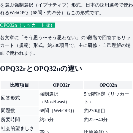
を選ぶ強制選択（イプサティブ）形式。日本の採用選考で使わ
れるWebOPQ（68問・約25分）もこの形式です。
OPQ32n（リッカート版）
各文章に「そう思う〜そう思わない」の5段階で回答するリッ
カート（規範）形式。約230項目で、主に研修・自己理解の場
面で使われます。
OPQ32rとOPQ32nの違い
比較項目
OPQ32r
OPQ32n
強制選択
5段階評定（リッカー
回答形式
（Most/Least）
ト）
問題数
68問（WebOPQ）
約230項目
所要時間
約25分
約25〜40分
社会的望ましさ
高い
比較的低い