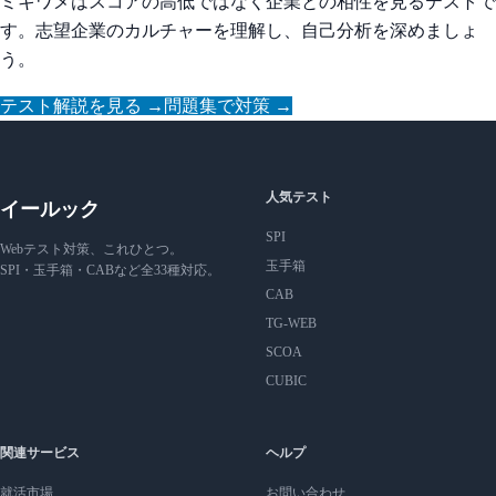
ミキワメはスコアの高低ではなく企業との相性を見るテストで
す。志望企業のカルチャーを理解し、自己分析を深めましょ
う。
テスト解説を見る →
問題集で対策 →
人気テスト
イールック
SPI
Webテスト対策、これひとつ。
玉手箱
SPI・玉手箱・CABなど全33種対応。
CAB
TG-WEB
SCOA
CUBIC
関連サービス
ヘルプ
就活市場
お問い合わせ