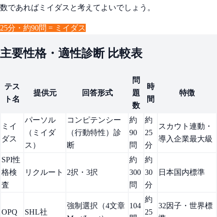
数であればミイダスと考えてよいでしょう。
25分・約90問 = ミイダス
主要性格・適性診断 比較表
問
テス
時
提供元
回答形式
題
特徴
ト名
間
数
パーソル
コンピテンシー
約
約
ミイ
スカウト連動・
（ミイダ
（行動特性）診
90
25
ダス
導入企業最大級
ス）
断
問
分
SPI性
約
約
格検
リクルート
2択・3択
300
30
日本国内標準
査
問
分
約
強制選択（4文章
104
32因子・世界標
OPQ
SHL社
25