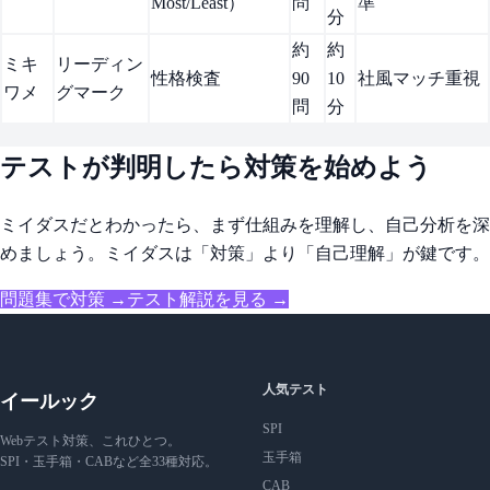
Most/Least）
問
準
分
約
約
ミキ
リーディン
性格検査
90
10
社風マッチ重視
ワメ
グマーク
問
分
テストが判明したら対策を始めよう
ミイダスだとわかったら、まず仕組みを理解し、自己分析を深
めましょう。ミイダスは「対策」より「自己理解」が鍵です。
問題集で対策 →
テスト解説を見る →
人気テスト
イールック
SPI
Webテスト対策、これひとつ。
玉手箱
SPI・玉手箱・CABなど全33種対応。
CAB