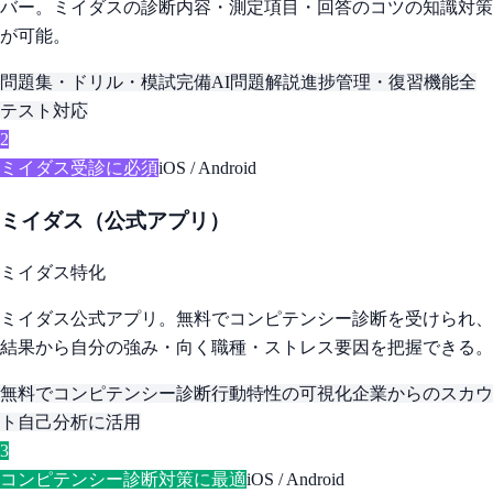
バー。ミイダスの診断内容・測定項目・回答のコツの知識対策
が可能。
問題集・ドリル・模試完備
AI問題解説
進捗管理・復習機能
全
テスト対応
2
ミイダス受診に必須
iOS / Android
ミイダス（公式アプリ）
ミイダス特化
ミイダス公式アプリ。無料でコンピテンシー診断を受けられ、
結果から自分の強み・向く職種・ストレス要因を把握できる。
無料でコンピテンシー診断
行動特性の可視化
企業からのスカウ
ト
自己分析に活用
3
コンピテンシー診断対策に最適
iOS / Android