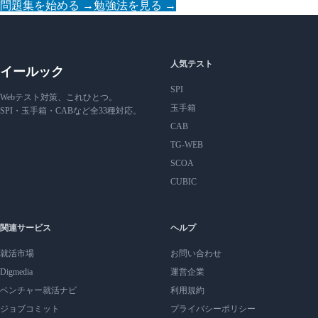
問題集を始める →
勉強法を見る →
人気テスト
イールック
SPI
Webテスト対策、これひとつ。
玉手箱
SPI・玉手箱・CABなど全33種対応。
CAB
TG-WEB
SCOA
CUBIC
関連サービス
ヘルプ
就活市場
お問い合わせ
Digmedia
運営企業
ベンチャー就活ナビ
利用規約
ジョブコミット
プライバシーポリシー