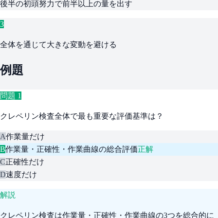
後半の初頭努力で前半以上の量を出す
3
全体を通じて大きな変動を避ける
例題
問題
1
クレペリン検査全体で最も重要な評価基準は？
A
作業量だけ
B
作業量・正確性・作業曲線の総合評価
正解
C
正確性だけ
D
速度だけ
解説
クレペリン検査は作業量・正確性・作業曲線の3つを総合的に