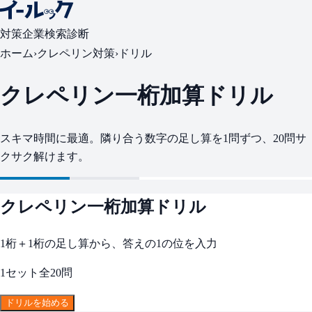
対策
企業検索
診断
ホーム
›
クレペリン対策
›
ドリル
クレペリン一桁加算ドリル
スキマ時間に最適。隣り合う数字の足し算を1問ずつ、
20
問サ
クサク解けます。
クレペリン一桁加算ドリル
1桁＋1桁の足し算から、答えの1の位を入力
1セット全
20
問
ドリルを始める