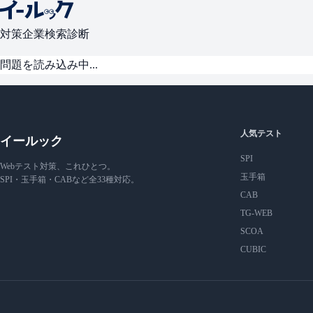
対策
企業検索
診断
問題を読み込み中...
人気テスト
イールック
SPI
Webテスト対策、これひとつ。
玉手箱
SPI・玉手箱・CABなど全33種対応。
CAB
TG-WEB
SCOA
CUBIC