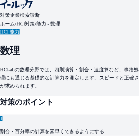
対策
企業検索
診断
ホーム
›
HCi対策
›
能力 -
数理
HCi 能力
数理
HCi-abの数理分野では、四則演算・割合・速度算など、事務処
理にも通じる基礎的な計算力を測定します。スピードと正確さ
が求められます。
対策のポイント
1
割合・百分率の計算を素早くできるようにする