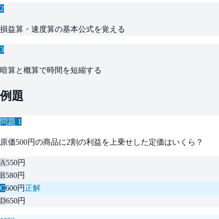
2
損益算・速度算の基本公式を覚える
3
暗算と概算で時間を短縮する
例題
問題
1
原価500円の商品に2割の利益を上乗せした定価はいくら？
A
550円
B
580円
C
600円
正解
D
650円