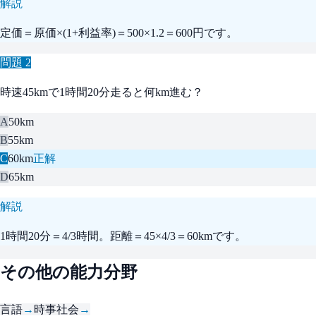
解説
定価＝原価×(1+利益率)＝500×1.2＝600円です。
問題
2
時速45kmで1時間20分走ると何km進む？
A
50km
B
55km
C
60km
正解
D
65km
解説
1時間20分＝4/3時間。距離＝45×4/3＝60kmです。
その他の能力分野
言語
→
時事社会
→