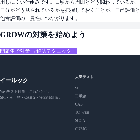
用しにくい仕組みです。日頃から周囲とどう関わっているか、
自分がどう見られているかを把握しておくことが、自己評価と
他者評価の一貫性につながります。
GROWの対策を始めよう
問題集で対策 →
解法テクニック →
人気テスト
イールック
SPI
Webテスト対策、これひとつ。
玉手箱
SPI・玉手箱・CABなど全33種対応。
CAB
TG-WEB
SCOA
CUBIC