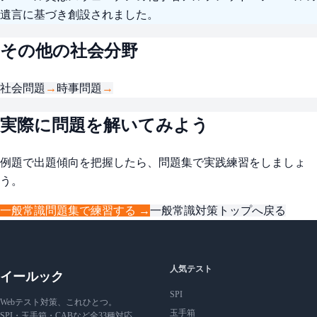
遺言に基づき創設されました。
その他の社会分野
社会問題
→
時事問題
→
実際に問題を解いてみよう
例題で出題傾向を把握したら、問題集で実践練習をしましょ
う。
一般常識問題集で練習する →
一般常識対策トップへ戻る
人気テスト
イールック
SPI
Webテスト対策、これひとつ。
玉手箱
SPI・玉手箱・CABなど全33種対応。