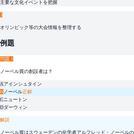
主要な文化イベントを把握
3
オリンピック等の大会情報を整理する
例題
問題
1
ノーベル賞の創設者は？
A
アインシュタイン
B
ノーベル
正解
C
ニュートン
D
ダーウィン
解説
ノーベル賞はスウェーデンの化学者アルフレッド・ノーベルの