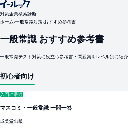
対策
企業検索
診断
ホーム
›
一般常識対策
›
おすすめ参考書
一般常識 おすすめ参考書
一般常識テスト対策に役立つ参考書・問題集をレベル別に紹介
初心者向け
入門に最適
マスコミ・一般常識 一問一答
成美堂出版