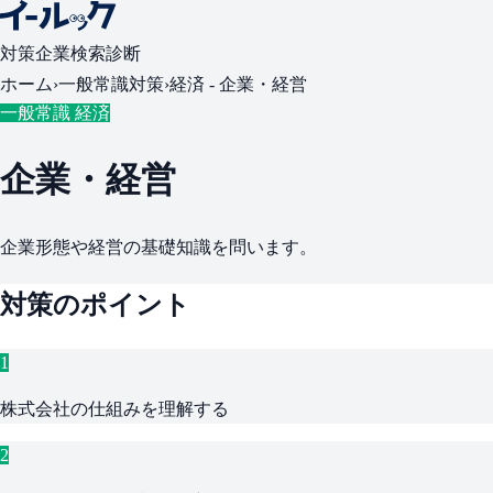
対策
企業検索
診断
ホーム
›
一般常識対策
›
経済 -
企業・経営
一般常識 経済
企業・経営
企業形態や経営の基礎知識を問います。
対策のポイント
1
株式会社の仕組みを理解する
2