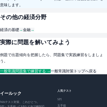
意味します。
その他の経済分野
経済の基礎
→
金融
→
実際に問題を解いてみよう
例題で出題傾向を把握したら、問題集で実践練習をしましょ
う。
一般常識問題集で練習する →
一般常識対策トップへ戻る
人気テスト
イールック
SPI
Webテスト対策、これひとつ。
玉手箱
SPI・玉手箱・CABなど全33種対応。