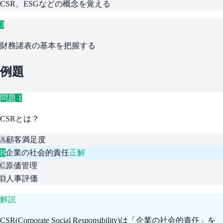
CSR、ESGなどの概念を覚える
3
財務諸表の基本を把握する
例題
問題
1
CSRとは？
A
顧客満足度
B
企業の社会的責任
正解
C
原価管理
D
人事評価
解説
CSR(Corporate Social Responsibility)は「企業の社会的責任」を