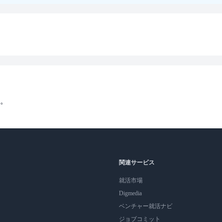
。
関連サービス
就活市場
Digmedia
ベンチャー就活ナビ
ジョブコミット