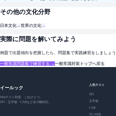
その他の文化分野
日本文化
→
世界の文化
→
実際に問題を解いてみよう
例題で出題傾向を把握したら、問題集で実践練習をしましょう
一般常識問題集で練習する →
一般常識対策トップへ戻る
人気テスト
イールック
SPI
Webテスト対策、これひとつ。
玉手箱
SPI・玉手箱・CABなど全33種対応。
CAB
TG-WEB