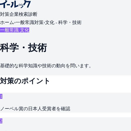
対策
企業検索
診断
ホーム
›
一般常識対策
›
文化 -
科学・技術
一般常識 文化
科学・技術
基礎的な科学知識や技術の動向を問います。
対策のポイント
1
ノーベル賞の日本人受賞者を確認
2