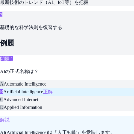
最新技術のトレンド（AI、IoT等）を把握
3
基礎的な科学法則を復習する
例題
問題
1
AIの正式名称は？
A
Automatic Intelligence
B
Artificial Intelligence
正解
C
Advanced Internet
D
Applied Information
解説
AI(Artificial Intelligence)は「人工知能」を意味します。