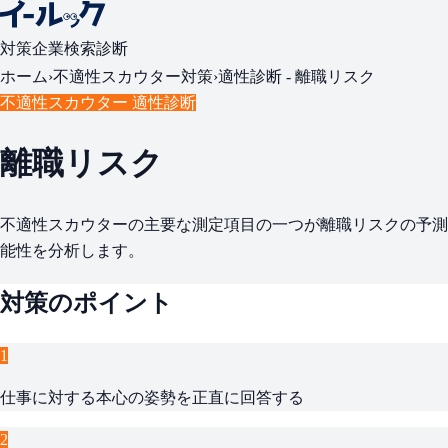
対策
企業検索
診断
ホーム
›
不適性スカウター対策
›
適性診断 -
離職リスク
不適性スカウター 適性診断
離職リスク
不適性スカウターの主要な測定項目の一つが離職リスクの予測
能性を分析します。
対策のポイント
1
仕事に対する本心の姿勢を正直に回答する
2