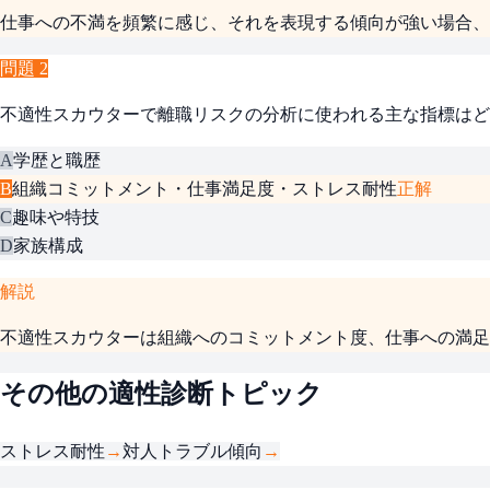
仕事への不満を頻繁に感じ、それを表現する傾向が強い場合、
問題
2
不適性スカウターで離職リスクの分析に使われる主な指標はど
A
学歴と職歴
B
組織コミットメント・仕事満足度・ストレス耐性
正解
C
趣味や特技
D
家族構成
解説
不適性スカウターは組織へのコミットメント度、仕事への満足
その他の適性診断トピック
ストレス耐性
→
対人トラブル傾向
→