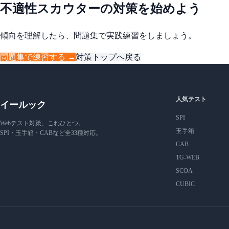
不適性スカウターの対策を始めよう
傾向を理解したら、問題集で実践練習をしましょう。
問題集で練習する →
対策トップへ戻る
人気テスト
イールック
SPI
Webテスト対策、これひとつ。
玉手箱
SPI・玉手箱・CABなど全33種対応。
CAB
TG-WEB
SCOA
CUBIC