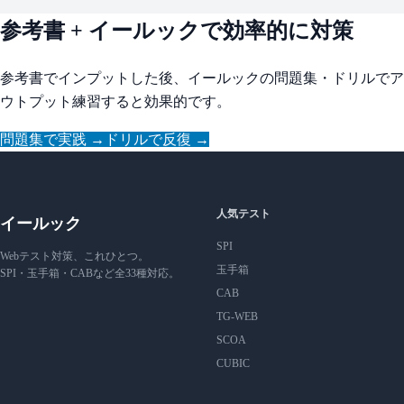
参考書 + イールックで効率的に対策
参考書でインプットした後、イールックの問題集・ドリルでア
ウトプット練習すると効果的です。
問題集で実践 →
ドリルで反復 →
人気テスト
イールック
SPI
Webテスト対策、これひとつ。
玉手箱
SPI・玉手箱・CABなど全33種対応。
CAB
TG-WEB
SCOA
CUBIC