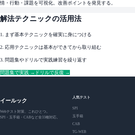
情・行動・課題を可視化。改善ポイントを発見する。
解法テクニックの活用法
1. まず基本テクニックを確実に身につける
2. 応用テクニックは基本ができてから取り組む
3. 問題集やドリルで実践練習を繰り返す
問題集で実践 →
ドリルで反復 →
人気テスト
イールック
SPI
Webテスト対策、これひとつ。
玉手箱
SPI・玉手箱・CABなど全33種対応。
CAB
TG-WEB