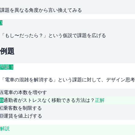
課題を異なる角度から言い換えてみる
3
「もし〜だったら？」という仮説で課題を広げる
例題
問題
1
「電車の混雑を解消する」という課題に対して、デザイン思考
A
電車の本数を増やす
B
通勤者がストレスなく移動できる方法は？
正解
C
乗客数を制限する
D
運賃を値上げする
解説