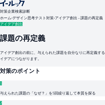
対策
企業検索
診断
ホーム
›
デザイン思考テスト対策
›
アイデア創出 -
課題の再定義
アイデア創出
課題の再定義
アイデア創出の前に、与えられた課題を自分なりに再定義する
イデアにつながります。
対策のポイント
1
与えられた課題の「なぜ？」を5回繰り返して本質を探る
2