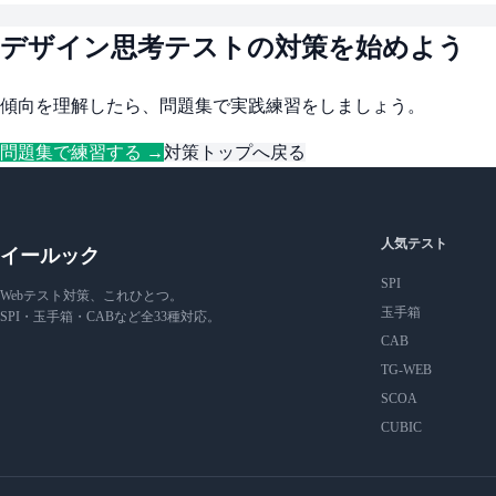
デザイン思考テストの対策を始めよう
傾向を理解したら、問題集で実践練習をしましょう。
問題集で練習する →
対策トップへ戻る
人気テスト
イールック
SPI
Webテスト対策、これひとつ。
玉手箱
SPI・玉手箱・CABなど全33種対応。
CAB
TG-WEB
SCOA
CUBIC