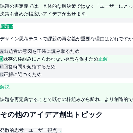
課題の再定義では、具体的な解決策ではなく「ユーザーにとっ
決策も含めた幅広いアイデアが出せます。
問題
2
デザイン思考テストで課題の再定義が重要な理由はどれですか
A
出題者の意図を正確に読み取るため
B
既存の枠組みにとらわれない発想を促すため
正解
C
回答時間を短縮するため
D
正解に近づくため
解説
課題を再定義することで既存の枠組みから離れ、より創造的で
その他のアイデア創出トピック
発散的思考
→
ユーザー視点
→