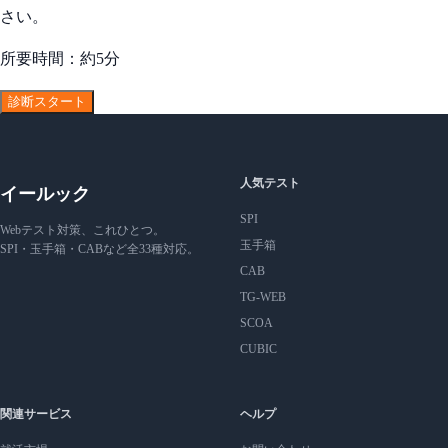
さい。
所要時間：約5分
診断スタート
人気テスト
イールック
SPI
Webテスト対策、これひとつ。
玉手箱
SPI・玉手箱・CABなど全33種対応。
CAB
TG-WEB
SCOA
CUBIC
関連サービス
ヘルプ