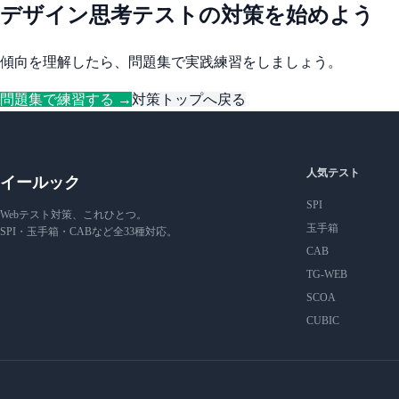
デザイン思考テストの対策を始めよう
傾向を理解したら、問題集で実践練習をしましょう。
問題集で練習する →
対策トップへ戻る
人気テスト
イールック
SPI
Webテスト対策、これひとつ。
玉手箱
SPI・玉手箱・CABなど全33種対応。
CAB
TG-WEB
SCOA
CUBIC