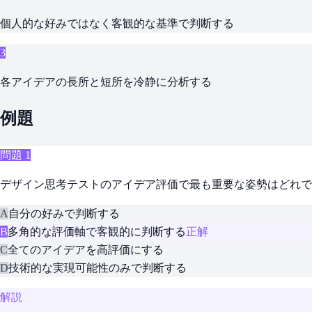
個人的な好みではなく客観的な基準で判断する
3
各アイデアの長所と短所を冷静に分析する
例題
問題
1
デザイン思考テストのアイデア評価で最も重要な姿勢はどれで
A
自分の好みで判断する
B
多角的な評価軸で客観的に判断する
正解
C
全てのアイデアを高評価にする
D
技術的な実現可能性のみで判断する
解説