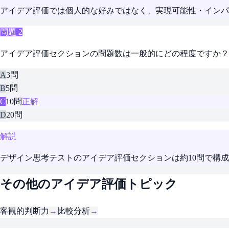
アイデア評価では個人的な好みではなく、実現可能性・インパ
問題
2
アイデア評価セクションの問題数は一般的にどの程度ですか？
A
3問
B
5問
C
10問
正解
D
20問
解説
デザイン思考テストのアイデア評価セクションは約10問で構
その他のアイデア評価トピック
客観的判断力
→
比較分析
→