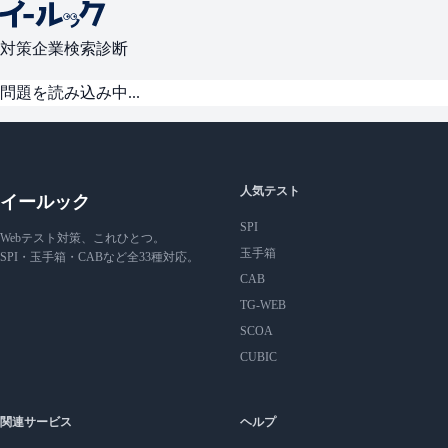
対策
企業検索
診断
問題を読み込み中...
人気テスト
イールック
SPI
Webテスト対策、これひとつ。
玉手箱
SPI・玉手箱・CABなど全33種対応。
CAB
TG-WEB
SCOA
CUBIC
関連サービス
ヘルプ