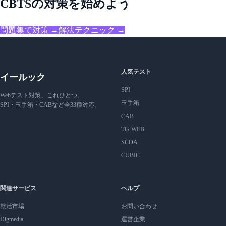
CBTSの対策を始めよう
問題集で対策 →
解法テクニック →
人気テスト
イールック
SPI
Webテスト対策、これひとつ。
玉手箱
SPI・玉手箱・CABなど全33種対応。
CAB
TG-WEB
SCOA
CUBIC
関連サービス
ヘルプ
就活市場
お問い合わせ
Digmedia
運営企業