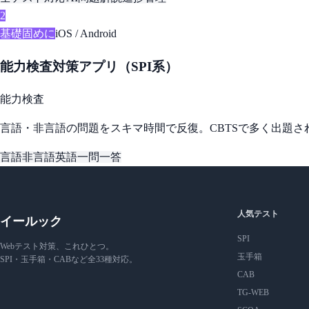
2
基礎固めに
iOS / Android
能力検査対策アプリ（SPI系）
能力検査
言語・非言語の問題をスキマ時間で反復。CBTSで多く出題
言語
非言語
英語
一問一答
人気テスト
イールック
SPI
Webテスト対策、これひとつ。
玉手箱
SPI・玉手箱・CABなど全33種対応。
CAB
TG-WEB