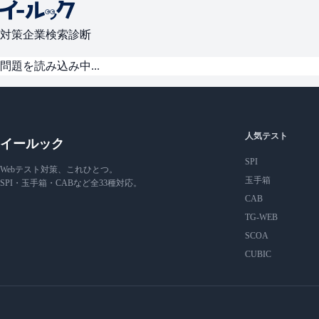
対策
企業検索
診断
問題を読み込み中...
人気テスト
イールック
SPI
Webテスト対策、これひとつ。
玉手箱
SPI・玉手箱・CABなど全33種対応。
CAB
TG-WEB
SCOA
CUBIC