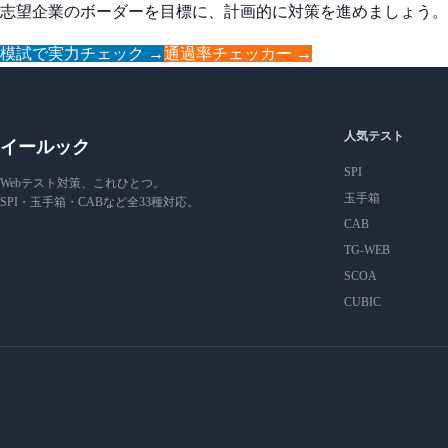
志望企業のボーダーを目標に、計画的に対策を進めましょう。
模試で実力チェック →
通過率チェッカー →
人気テスト
イールック
SPI
Webテスト対策、これひとつ。
玉手箱
SPI・玉手箱・CABなど全33種対応。
CAB
TG-WEB
SCOA
CUBIC