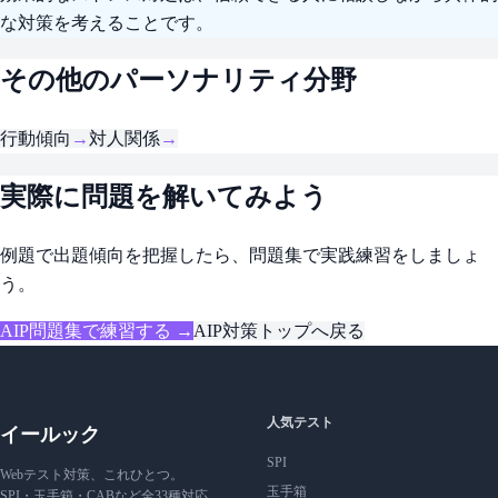
な対策を考えることです。
その他のパーソナリティ分野
行動傾向
→
対人関係
→
実際に問題を解いてみよう
例題で出題傾向を把握したら、問題集で実践練習をしましょ
う。
AIP問題集で練習する →
AIP対策トップへ戻る
人気テスト
イールック
SPI
Webテスト対策、これひとつ。
玉手箱
SPI・玉手箱・CABなど全33種対応。