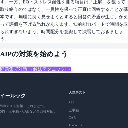
す。一方、EQ・ストレス耐性を測る項目は「正解」を狙って
取り繕うのではなく、一貫性を保って正直に回答することが基
本です。無理に良く見せようとすると回答の矛盾が生じ、かえ
って評価を下げる恐れがあります。知的能力パートで時間を取
られすぎないよう、時間配分を意識して演習しておきましょ
う。
AIPの対策を始めよう
問題集で対策 →
解法テクニック →
人気テスト
イールック
SPI
Webテスト対策、これひとつ。
玉手箱
SPI・玉手箱・CABなど全33種対応。
CAB
TG-WEB