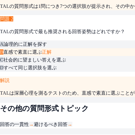
TALの質問形式は1問につき7つの選択肢が提示され、その中か
問題
2
TALの質問形式で最も推奨される回答姿勢はどれですか？
A
論理的に正解を探す
B
直感で素直に選ぶ
正解
C
社会的に望ましい答えを選ぶ
D
すべて同じ選択肢を選ぶ
解説
TALは深層心理を測るテストのため、直感で素直に選ぶこと
その他の質問形式トピック
回答の一貫性
→
避けるべき回答
→