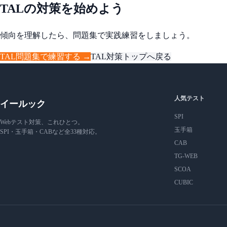
TALの対策を始めよう
傾向を理解したら、問題集で実践練習をしましょう。
TAL問題集で練習する →
TAL対策トップへ戻る
人気テスト
イールック
SPI
Webテスト対策、これひとつ。
玉手箱
SPI・玉手箱・CABなど全33種対応。
CAB
TG-WEB
SCOA
CUBIC