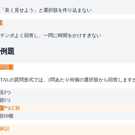
「良く見せよう」と選択肢を作り込まない
3
テンポよく回答し、一問に時間をかけすぎない
例題
問題
1
TALの質問形式では、1問あたり何個の選択肢から回答します
A
3つ
B
5つ
C
7つ
正解
D
10個
解説