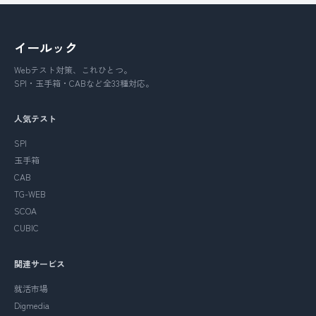
イールック
Webテスト対策、これひとつ。
SPI・玉手箱・CABなど全33種対応。
人気テスト
SPI
玉手箱
CAB
TG-WEB
SCOA
CUBIC
関連サービス
就活市場
Digmedia