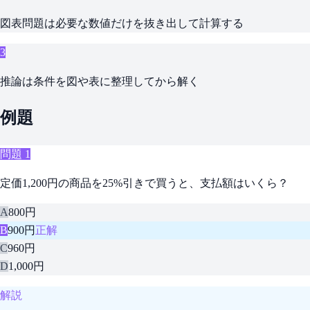
図表問題は必要な数値だけを抜き出して計算する
3
推論は条件を図や表に整理してから解く
例題
問題
1
定価1,200円の商品を25%引きで買うと、支払額はいくら？
A
800円
B
900円
正解
C
960円
D
1,000円
解説