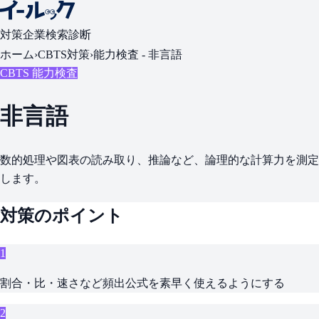
対策
企業検索
診断
ホーム
›
CBTS対策
›
能力検査 -
非言語
CBTS 能力検査
非言語
数的処理や図表の読み取り、推論など、論理的な計算力を測定
します。
対策のポイント
1
割合・比・速さなど頻出公式を素早く使えるようにする
2